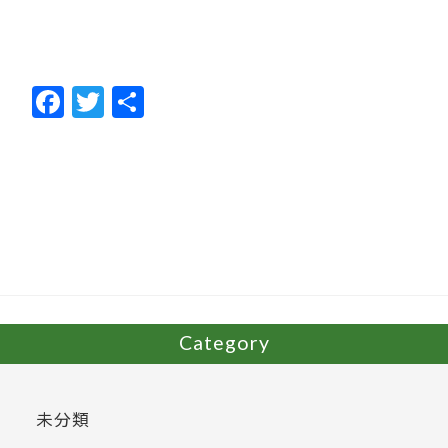
F
T
共
ac
w
有
e
itt
b
er
o
o
k
Category
未分類